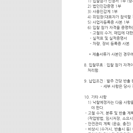
   1) 입찰참가 신청서 1부 (
   2) 법인인감증명 1부
   3) 사용인감계 1부
   4) 위임장(대표자가 참석할
   5) 사업자등록증 사본 1부
   6) 입찰 참가 자격을 증명
     - 고철의 수거, 매입에
     - 실적표 및 실적증명서
     - 차량, 장비 등록증 사본
    * 제출서류가 사본인 경
8. 입찰무효 : 입찰 참가 자
   처리함.
9. 납입조건 : 발주 건당 반출
              - 세부 사항은
10. 기타 사항
   1) 낙찰예정자는 다음 사
      야 한다.
 - 고철 수거, 분류 및 반출 계획
   (작업방법, 임시저장, 소요
 - 안전관리 계획 (운송, 충진)
 - 비상시 (수거시, 반출시 등)