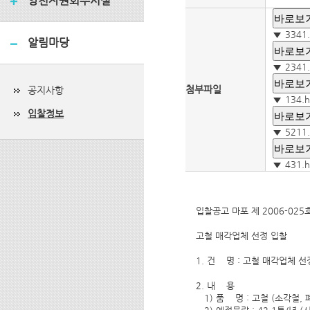
양천자원회수시설
바로보
3341
알림마당
바로보
2341
바로보
첨부파일
공지사항
134.
입찰정보
바로보
5211
바로보
431.
입찰공고 마포 제 2006-025
고철 매각업체 선정 입찰 
1. 건    명 : 고철 매각업체
2. 내    용
   1) 품    명 : 고철 (소